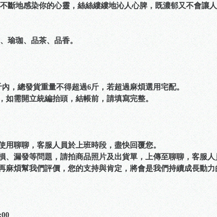
不斷地感染你的心靈，絲絲縷縷地沁人心脾，既濃郁又不會讓人
、瑜珈、品茶、品香。
6斤內，總發貨重量不得超過6斤，若超過麻煩選用宅配。
票，如需開立統編抬頭，結帳前，請填寫完整。
可使用聊聊，客服人員於上班時段，盡快回覆您。
破損、漏發等問題，請拍商品照片及出貨單，上傳至聊聊，客服
，再麻煩幫我們評價，您的支持與肯定，將會是我們持續成長動力
00