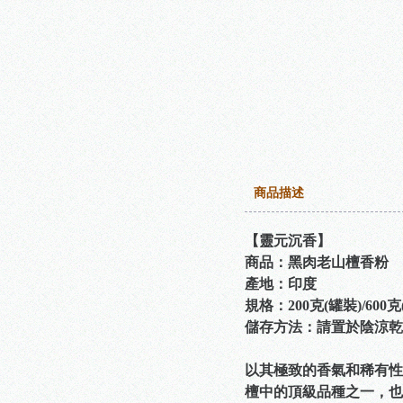
商品描述
【靈元沉香】
商品：黑肉老山檀香粉
產地：印度
規格：200克(罐裝)/600克
儲存方法：請置於陰涼乾
以其極致的香氣和稀有性
檀中的頂級品種之一，也