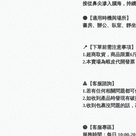
接從鼻尖滲入腦海，持續
🟠【適用時機與場所】
書房、辦公、臥室、靜坐
📍【下單前需注意事項】
1.超商取貨，商品限重
2.本賣場為蝦皮代開發
🔺【客服諮詢】
1.若有任何相關問題都
2.如收到產品時發現有
3.收到包裹沒問題的話
🟡【客服專區】
服務時間：每日 10:00-20: