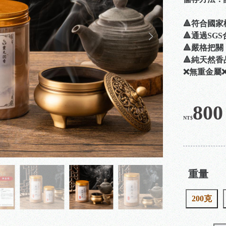
🔺符合國家
🔺通過SG
🔺嚴格把
🔺純天然
❌無重金屬
800
NT$
重量
200克