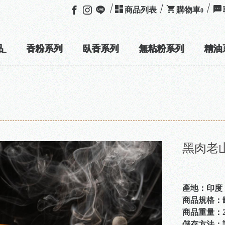
商品列表
購物車
0
品
香粉系列
臥香系列
無粘粉系列
精油
加入
LI
黑肉老
產地：印度
商品規格：
商品重量：20
儲存方法：