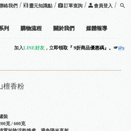
聯絡我們
靈元知識點
訂單查詢
會員登入
系列
購物流程
關於我們
媒體報導
NE好友
，立
即領取『 9折商品優惠碼』。☞
@spirityuan
☜
山檀香粉
罐裝
0克 / 600克
請置於陰涼乾燥處、避免陽光直射。