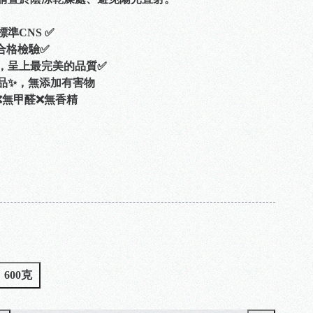
標準CNS ✅
S合格檢驗✅
關，呈上最完美的品質✅
香品✨，無添加有害物
❌無甲醛❌無香精
600克