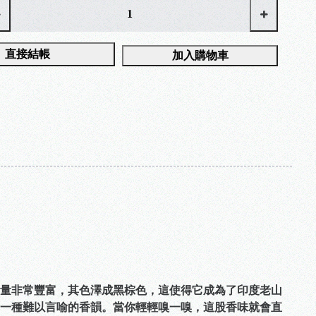
直接結帳
加入購物車
量非常豐富，其色澤成黑棕色，這使得它成為了印度老山
一種難以言喻的香韻。當你輕輕嗅一嗅，這股香味就會直