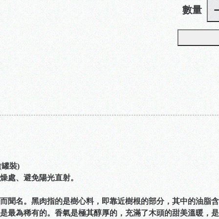
數量
(罐裝)
燥處、避免陽光直射。
而聞名。黑肉指的是樹心料，即靠近樹根的部分，其中的油脂含
是最為稀有的。香氣是極其醇厚的，充滿了木頭的甜美溫暖，是