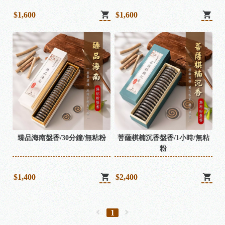
$1,600
$1,600
臻品海南盤香/30分鐘/無粘粉
菩薩棋楠沉香盤香/1小時/無粘
粉
$1,400
$2,400
1