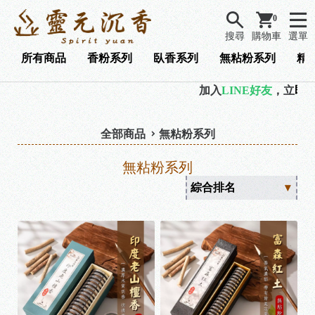
0
搜尋
購物車
選單
所有商品
香粉系列
臥香系列
無粘粉系列
精
加入
LINE好友
，立
即領
全部商品
無粘粉系列
無粘粉系列