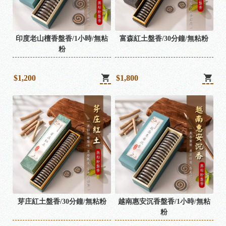
印度老山檀香盤香/1小時/無粘
富森紅土盤香/30分鐘/無粘粉
粉
$1,200
$1,800
芽庄紅土盤香/30分鐘/無粘粉
越南惠安沉香盤香/1小時/無粘
粉