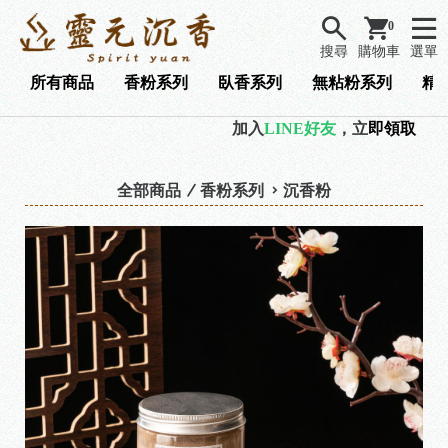
0
搜尋
購物車
選單
所有商品
香粉系列
臥香系列
無粘粉系列
精
加入
LINE好友
，立
即領取『 9
全部商品
香粉系列
沉香粉