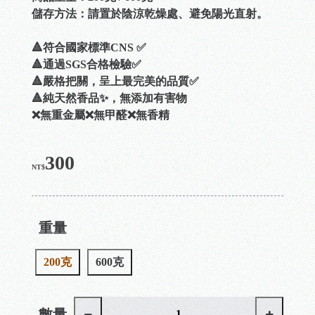
儲存方法：請置於陰涼乾燥處、避免陽光直射。
🔺符合國家標準CNS ✅
🔺通過SGS合格檢驗✅
🔺嚴格把關，呈上最完美的品質✅
🔺純天然香品✨，無添加有害物
❌無重金屬❌無甲醛❌無香精
300
NT$
重量
200克
600克
數量