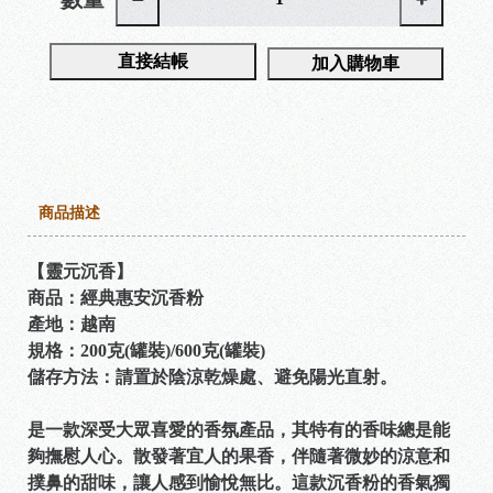
直接結帳
加入購物車
商品描述
【靈元沉香】
商品：經典惠安沉香粉
產地：越南
規格：200克(罐裝)/600克(罐裝)
儲存方法：請置於陰涼乾燥處、避免陽光直射。
是一款深受大眾喜愛的香氛產品，其特有的香味總是能
夠撫慰人心。散發著宜人的果香，伴隨著微妙的涼意和
撲鼻的甜味，讓人感到愉悅無比。這款沉香粉的香氣獨