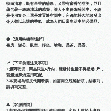
特而清雅，既有果香的醇厚，又帶有蜜香的甜美，並且
蘊含著一絲絲清涼的感覺，讓人不由得陶醉其中。不論
是使用於身上還是放置於空間中，它都能持久地散發出
令人難以忘懷的香氣，成為人們日常生活中的必備品。
🟠【適用時機與場所】
書房、辦公、臥室、靜坐、瑜珈、品茶、品香。
📍【下單前需注意事項】
1.超商取貨，商品限重6斤內，總發貨重量不得超過6斤，
若超過麻煩選用宅配。
2.本賣場為蝦皮代開發票，如需開立統編抬頭，結帳前，
請填寫完整。
🔺【客服諮詢】
1.若有任何相關問題都可使用聊聊，客服人員於上班時