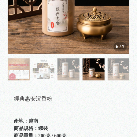
6
/
7
經典惠安沉香粉
產地：越南
商品規格：罐裝
商品重量：200克 / 600克