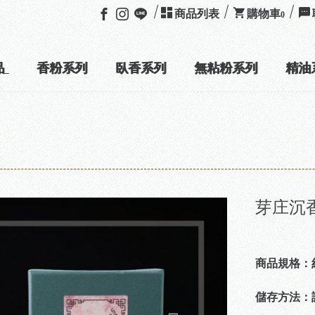
商品列表
購物車
0
品
香粉系列
臥香系列
無粘粉系列
精油
芽庄沉
商品規格：約
儲存方法：