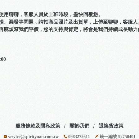
可使用聊聊，客服人員於上班時段，盡快回覆您。
破損、漏發等問題，請拍商品照片及出貨單，上傳至聊聊，客服
，再麻煩幫我們評價，您的支持與肯定，將會是我們持續成長動力
00
服務條款及隱私政策
關於我們
退換貨政策
service@spirityuan.com.tw
0983272611
統一編號 92750401