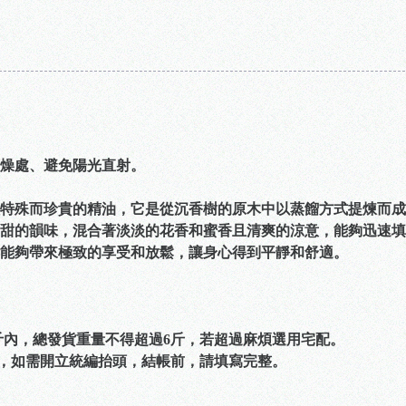
燥處、避免陽光直射。
特殊而珍貴的精油，它是從沉香樹的原木中以蒸餾方式提煉而成
甜的韻味，混合著淡淡的花香和蜜香且清爽的涼意，能夠迅速填
能夠帶來極致的享受和放鬆，讓身心得到平靜和舒適。
6斤內，總發貨重量不得超過6斤，若超過麻煩選用宅配。
票，如需開立統編抬頭，結帳前，請填寫完整。