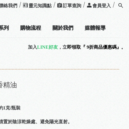
聯絡我們
靈元知識點
訂單查詢
會員登入
系列
購物流程
關於我們
媒體報導
加入
LINE好友
，立
即領取『 9折商品優惠碼』。☞
@spirityuan
香精油
1克/瓶裝
請置於陰涼乾燥處、避免陽光直射。