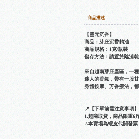
商品描述
【靈元沉香】
商品：芽庄沉香精油
商品規格：1克/瓶裝
儲存方法：請置於陰涼乾
來自越南芽庄產區，一種
迷人的香氣，帶有一股甘
身體按摩、芳香療法，都
📍【下單前需注意事項】
1.超商取貨，商品限重
2.本賣場為蝦皮代開發