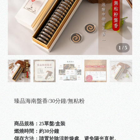
1
/
5
臻品海南盤香/30分鐘/無粘粉
商品規格：25單盤/盒裝
燃燒時間：約30分鐘
儲存方法：請置於陰涼乾燥處、避免陽光直射。