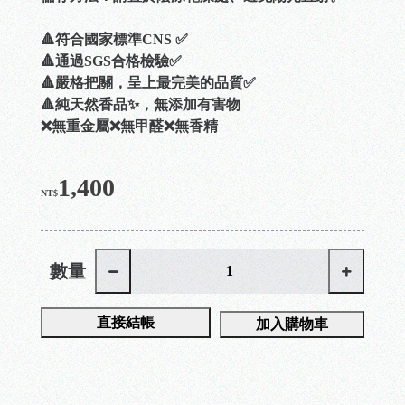
🔺符合國家標準CNS ✅
🔺通過SGS合格檢驗✅
🔺嚴格把關，呈上最完美的品質✅
🔺純天然香品✨，無添加有害物
❌無重金屬❌無甲醛❌無香精
1,400
NT$
數量
直接結帳
加入購物車