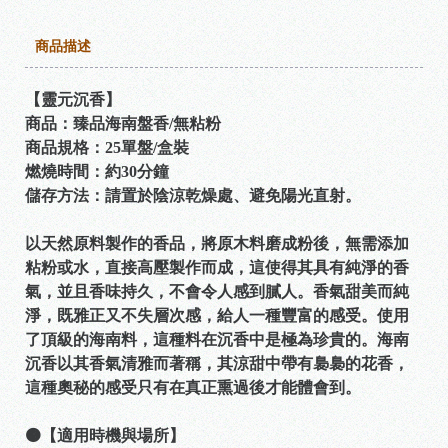
商品描述
【靈元沉香】
商品：臻品海南盤香/無粘粉
商品規格：25單盤/盒裝
燃燒時間：約30分鐘
儲存方法：請置於陰涼乾燥處、避免陽光直射。
以天然原料製作的香品，將原木料磨成粉後，無需添加
粘粉或水，直接高壓製作而成，這使得其具有純淨的香
氣，並且香味持久，不會令人感到膩人。香氣甜美而純
淨，既雅正又不失層次感，給人一種豐富的感受。使用
了頂級的海南料，這種料在沉香中是極為珍貴的。海南
沉香以其香氣清雅而著稱，其涼甜中帶有裊裊的花香，
這種奧秘的感受只有在真正熏過後才能體會到。
🟠【適用時機與場所】