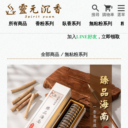
0
搜尋
購物車
選單
所有商品
香粉系列
臥香系列
無粘粉系列
精
加入
LINE好友
，立
即領取『 9
全部商品
無粘粉系列