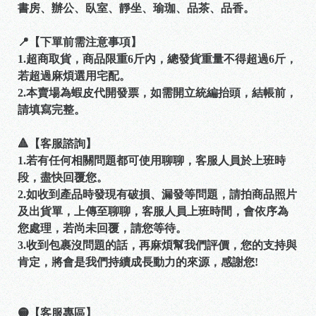
書房、辦公、臥室、靜坐、瑜珈、品茶、品香。
📍【下單前需注意事項】
1.超商取貨，商品限重6斤內，總發貨重量不得超過6斤，
若超過麻煩選用宅配。
2.本賣場為蝦皮代開發票，如需開立統編抬頭，結帳前，
請填寫完整。
🔺【客服諮詢】
1.若有任何相關問題都可使用聊聊，客服人員於上班時
段，盡快回覆您。
2.如收到產品時發現有破損、漏發等問題，請拍商品照片
及出貨單，上傳至聊聊，客服人員上班時間，會依序為
您處理，若尚未回覆，請您等待。
3.收到包裹沒問題的話，再麻煩幫我們評價，您的支持與
肯定，將會是我們持續成長動力的來源，感謝您!
🟡【客服專區】