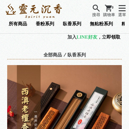
0
搜尋
購物車
選單
所有商品
香粉系列
臥香系列
無粘粉系列
精
加入
LINE好友
，立
即領取『 9
全部商品
臥香系列