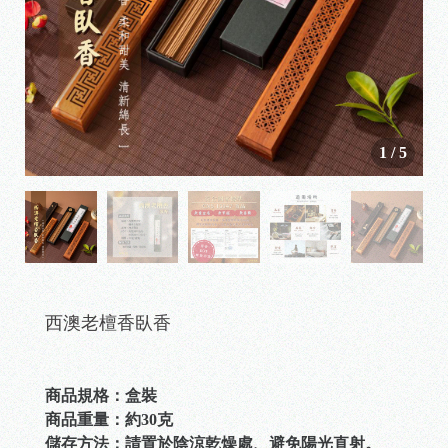
1
/
5
西澳老檀香臥香
商品規格：盒裝
商品重量：約30克
儲存方法：請置於陰涼乾燥處、避免陽光直射。