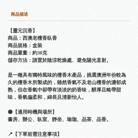
商品描述
【靈元沉香】
商品：西澳老檀香臥香
商品規格：盒裝
商品重量：約30克
儲存方法：請置於陰涼乾燥處、避免陽光直射。
是一種具有獨特風味的檀香木產品，挑選澳洲年份較為
久的檀香木所製成的，雖然香氣不及老山檀香的濃郁成
熟，但在香氣中卻帶有淡淡的奶香味，醇厚且略帶甜
味，香氣偏柔和，綿長且清新怡人。
🟠【適用時機與場所】
書房、辦公、臥室、靜坐、瑜珈、品茶、品香。
📍【下單前需注意事項】