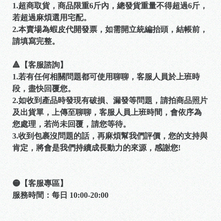
1.超商取貨，商品限重6斤內，總發貨重量不得超過6斤，
若超過麻煩選用宅配。
2.本賣場為蝦皮代開發票，如需開立統編抬頭，結帳前，
請填寫完整。
🔺【客服諮詢】
1.若有任何相關問題都可使用聊聊，客服人員於上班時
段，盡快回覆您。
2.如收到產品時發現有破損、漏發等問題，請拍商品照片
及出貨單，上傳至聊聊，客服人員上班時間，會依序為
您處理，若尚未回覆，請您等待。
3.收到包裹沒問題的話，再麻煩幫我們評價，您的支持與
肯定，將會是我們持續成長動力的來源，感謝您!
🟡【客服專區】
服務時間：每日 10:00-20:00