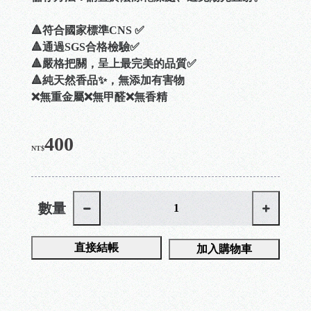
🔺符合國家標準CNS ✅
🔺通過SGS合格檢驗✅
🔺嚴格把關，呈上最完美的品質✅
🔺純天然香品✨，無添加有害物
❌無重金屬❌無甲醛❌無香精
400
NT$
數量
直接結帳
加入購物車