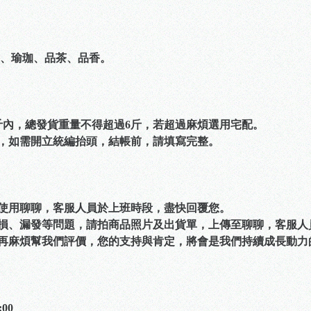
、瑜珈、品茶、品香。
6斤內，總發貨重量不得超過6斤，若超過麻煩選用宅配。
票，如需開立統編抬頭，結帳前，請填寫完整。
可使用聊聊，客服人員於上班時段，盡快回覆您。
破損、漏發等問題，請拍商品照片及出貨單，上傳至聊聊，客服
，再麻煩幫我們評價，您的支持與肯定，將會是我們持續成長動力
00