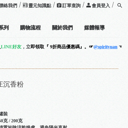
聯絡我們
靈元知識點
訂單查詢
會員登入
系列
購物流程
關於我們
媒體報導
，立
即領取『 9折商品優惠碼』。☞
@spirityuan
☜
庄沉香粉
罐裝
克 / 200克
請置於陰涼乾燥處、避免陽光直射。