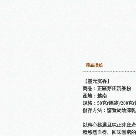
商品描述
【靈元沉香】
商品：正區芽庄沉香粉
產地：越南
規格：50克(罐裝)/200克(
儲存方法：請置於陰涼乾
以精心挑選且純正芽庄產
種悠然自得、回味無窮的