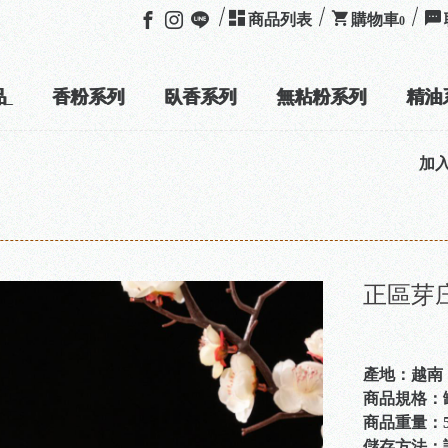
商品列表
購物車
0
品
香粉系列
臥香系列
無粘粉系列
精油
加入
LINE好友
正區芽
產地：越南
商品規格：
商品重量：50
儲存方法：