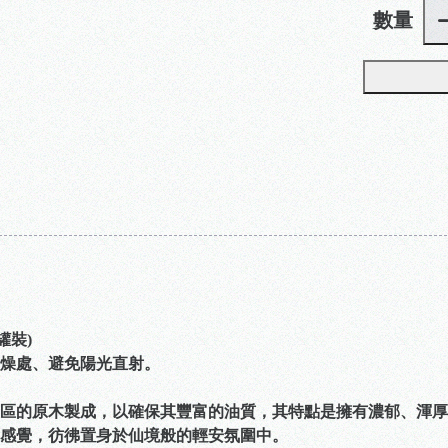
數量
罐裝)
燥處、避免陽光直射。
區的原木製成，以確保其豐富的油質，其特點是擁有濃郁、渾厚
感覺，彷彿置身於仙境般的輕安氛圍中。