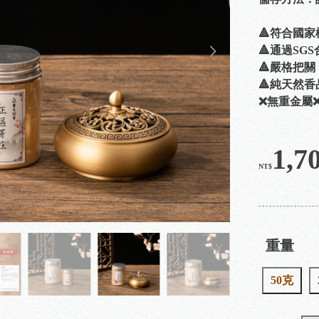
🔺符合國家
🔺通過SG
🔺嚴格把
🔺純天然
❌無重金屬
1,7
NT$
重量
50克