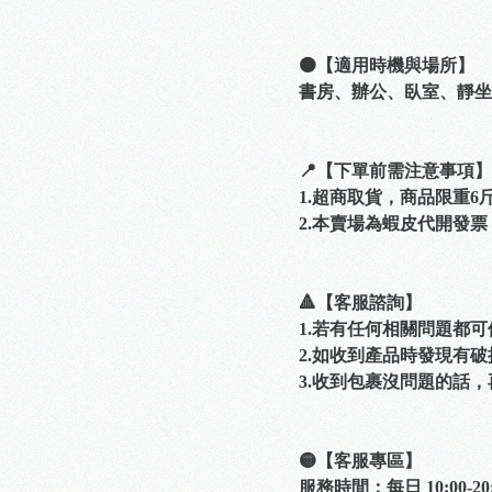
🟠【適用時機與場所】
書房、辦公、臥室、靜坐
📍【下單前需注意事項】
1.超商取貨，商品限重
2.本賣場為蝦皮代開發
🔺【客服諮詢】
1.若有任何相關問題都
2.如收到產品時發現有
3.收到包裹沒問題的話
🟡【客服專區】
服務時間：每日 10:00-20: