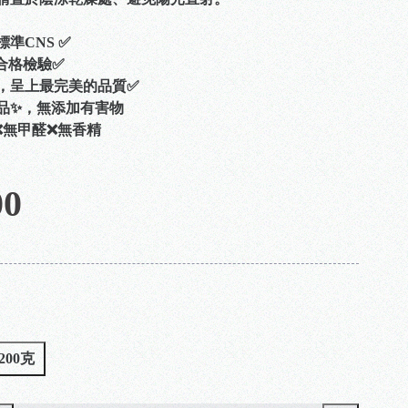
標準CNS ✅
S合格檢驗✅
關，呈上最完美的品質✅
香品✨，無添加有害物
❌無甲醛❌無香精
00
200克